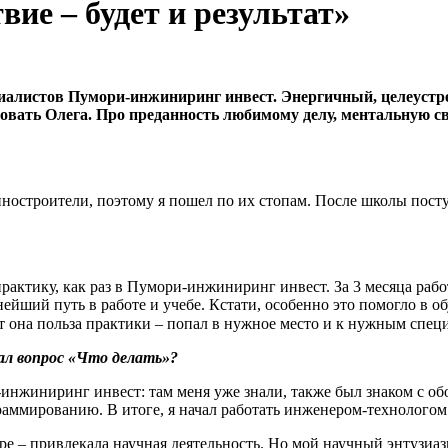
вие – будет и результат»
иалистов Пумори-инжиниринг инвест. Энергичный, целеустре
вать Олега. Про преданность любимому делу, ментальную свя
шиностроители, поэтому я пошел по их стопам. После школы по
практику, как раз в Пумори-инжиниринг инвест. За 3 месяца ра
ейший путь в работе и учебе. Кстати, особенно это помогло в об
т она польза практики – попал в нужное место и к нужным спец
ал вопрос «Что делать»?
инжиниринг инвест: там меня уже знали, также был знаком с обо
граммированию. В итоге, я начал работать инженером-технологом
ре – привлекала научная деятельность. Но мой научный энтузиазм