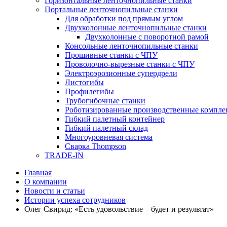
Горизонтальные ленточнопильные станки
Портальные ленточнопильные станки
Для обработки под прямым углом
Двухколонные ленточнопильные станки
Двухколонные с поворотной рамой
Консольные ленточнопильные станки
Прошивные станки с ЧПУ
Проволочно-вырезные станки с ЧПУ
Электроэрозионные супердрели
Листогибы
Профилегибы
Трубогибочные станки
Роботизированные производственные компле
Гибкий палетный контейнер
Гибкий палетный склад
Многоуровневая система
Сварка Thompson
TRADE-IN
Главная
О компании
Новости и статьи
Истории успеха сотрудников
Олег Свирид: «Есть удовольствие – будет и результат»