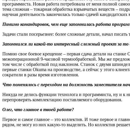
программиста. Новая работа потребовала от меня полной самоо
тема сложная – токарная обработка взрывчатых веществ – под
научная деятельность закончилась только сдачей кандидатских
Помимо командировок, чем еще запомнилась работа програ
Задачи стали посерьезнее: более сложные детали, начал писать 
Запомнился ли какой-то интересный сложный проект за то 
Помню свое боевое крещение – первая сдача детали на станке O
межоперационной 9-часовой термообработкой. Мы же предложил
том числе с обработкой под наклоном. Станок с двумя шпинделя
первые станки Okuma на производстве, а сейчас у этого клиен
сократили в разы время изготовления.
Что поменялось с переходом на должность заместителя нач
Никуда не делись функции технолога и программиста, ну и к н
перепроверять комплектацию поставляемого оборудования.
Олег, что главное в твоей работе?
Первое и самое главное – это коллектив. И тоже первое и глав
рядом, не могу из них какую-то выделить. Но коллектив решает