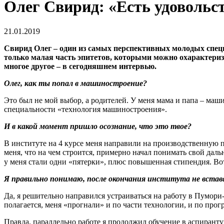
Олег Свирид: «Есть удовольст
21.01.2019
Свирид Олег – один из самых перспективных молодых спец
только малая часть эпитетов, которыми можно охарактеризо
многое другое – в сегодняшнем интервью.
Олег, как ты попал в машиностроение?
Это был не мой выбор, а родителей. У меня мама и папа – ма
специальности «технология машиностроения».
И в какой момент пришло осознание, что это твое?
В институте на 4 курсе меня направили на производственную 
меня, что на чем строится, примерно начал понимать свой дальн
у меня стали одни «пятерки», плюс повышенная стипендия. Во
Я правильно понимаю, после окончания института не встав
Да, я решительно направился устраиваться на работу в Пумори-
полагается, меня «прогнали» и по части технологии, и по про
Правда, параллельно работе я продолжил обучение в аспиранту