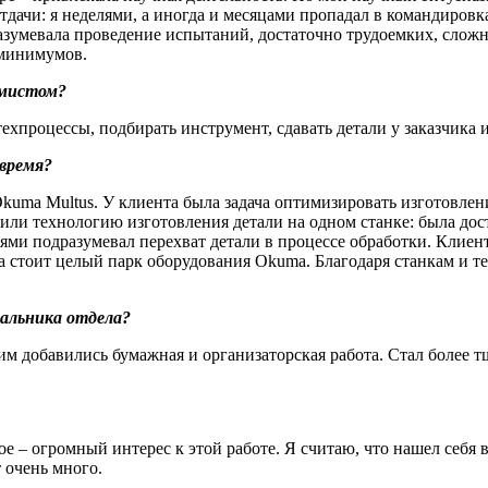
тдачи: я неделями, а иногда и месяцами пропадал в командировк
разумевала проведение испытаний, достаточно трудоемких, слож
 минимумов.
ммистом?
техпроцессы, подбирать инструмент, сдавать детали у заказчика 
время?
kuma Multus. У клиента была задача оптимизировать изготовление
и технологию изготовления детали на одном станке: была доста
ми подразумевал перехват детали в процессе обработки. Клиент 
та стоит целый парк оборудования Okuma. Благодаря станкам и т
альника отдела?
им добавились бумажная и организаторская работа. Стал более т
ное – огромный интерес к этой работе. Я считаю, что нашел себя
 очень много.