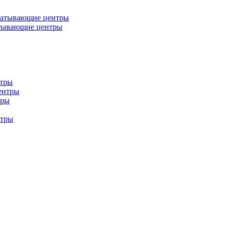
батывающие центры
тывающие центры
нтры
ентры
тры
нтры