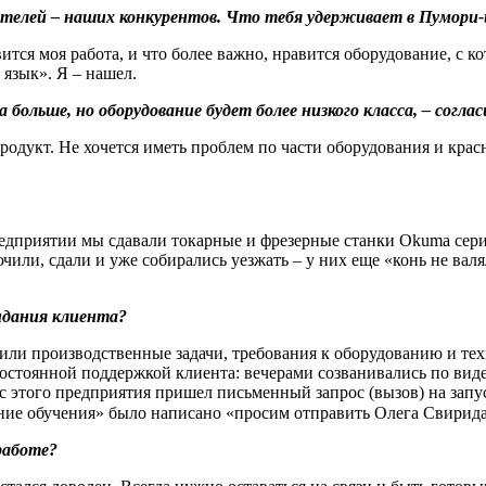
ателей – наших конкурентов. Что тебя удерживает в Пумори
вится моя работа, и что более важно, нравится оборудование, с 
 язык». Я – нашел.
больше, но оборудование будет более низкого класса, – согла
родукт. Не хочется иметь проблем по части оборудования и красн
редприятии мы сдавали токарные и фрезерные станки Okuma серии
или, сдали и уже собирались уезжать – у них еще «конь не валя
идания клиента?
дили производственные задачи, требования к оборудованию и те
постоянной поддержкой клиента: вечерами созванивались по виде
 с этого предприятия пришел письменный запрос (вызов) на зап
ние обучения» было написано «просим отправить Олега Свирида»
 работе?