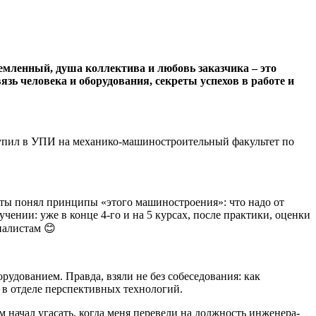
мленный, душа коллектива и любовь заказчика – это
зь человека и оборудования, секреты успехов в работе и
ступил в УПИ на механико-машиностроительный факультет по
боты понял принципы «этого машиностроения»: что надо от
учении: уже в конце 4-го и на 5 курсах, после практики, оценки
иалистам 😊
рудованием. Правда, взяли не без собеседования: как
 в отделе перспективных технологий.
 начал угасать, когда меня перевели на должность инженера-