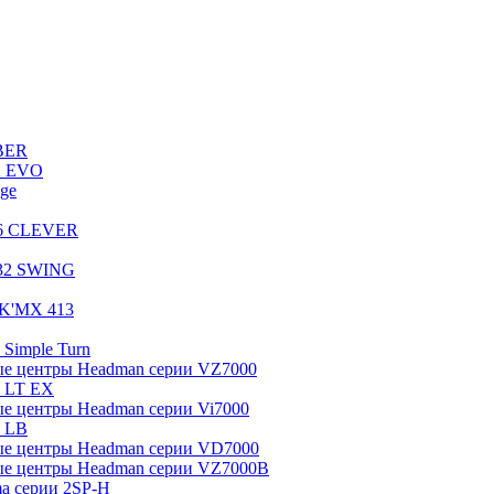
BBER
2 EVO
ge
16 CLEVER
032 SWING
 K'MX 413
Simple Turn
ые центры Headman серии VZ7000
я LT EX
е центры Headman серии Vi7000
я LB
ые центры Headman серии VD7000
ые центры Headman серии VZ7000B
a серии 2SP-H