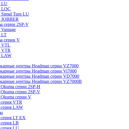
я LU
я LOC
Simul Turn LU
я JOBBER
a серии 2SP-V
 Vantage
 LT
a серии V
я VTL
я VTR
я LAW
окарные центры Headman серии VZ7000
карные центры Headman серии Vi7000
окарные центры Headman серии VD7000
окарные центры Headman серии VZ7000B
 Okuma серии 2SP-H
 Okuma серии 2SP-V
 Okuma серии V
 серия VTR
 серия LAW
ры
 серия LT EX
 серия LB
 серия LU