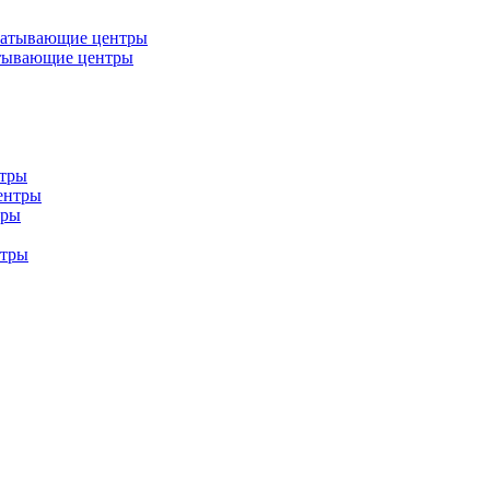
батывающие центры
тывающие центры
нтры
ентры
тры
нтры