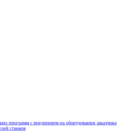
щих программ с внедрением на оборудовании заказчика
елей станков