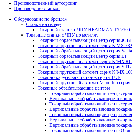
Производственный аутсорсинг
Производство станков
Оборудование по брендам
Станки на складе
Токарный станок с ЧПУ HEADMAN T55/500
Токарные станки с ЧПУ по металлу
Токарный обрабатывающий центр серия JO
Токарный прутковый автомат серия K'MX 73
Токарный обрабатывающий центр серия Vanta
Токарный обрабатывающий центр серия LT
Токарный прутковый автомат серия K’MX 8
Токарный обрабатывающий центр серия VTL
Токарный прутковый автомат серия K’MX 1
Токарно-карусельный станок серии TUE
Токарный прутковый автомат Manurhin серия
Токарные обрабатывающие центры
Токарный обрабатывающий центр серия 
Вертикальные обрабатывающие токарн
Токарный обрабатывающий центр сери
Вертикальные обрабатывающие токарны
Токарный обрабатывающий центр сери
Вертикальные обрабатывающие токарн
Вертикальные обрабатывающие токарн
Токарный обрабатывающий центр Okum