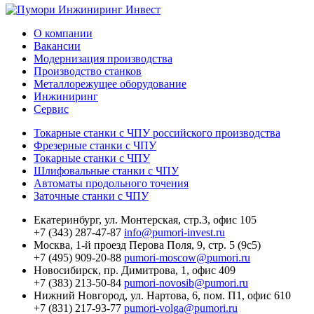
О компании
Вакансии
Модернизация производства
Производство станков
Металлорежущее оборудование
Инжиниринг
Сервис
Токарные станки с ЧПУ российского производства
Фрезерные станки с ЧПУ
Токарные станки с ЧПУ
Шлифовальные станки с ЧПУ
Автоматы продольного точения
Заточные станки с ЧПУ
Екатеринбург,
ул. Монтерская, стр.3, офис 105
+7 (343) 287-47-87
info@pumori-invest.ru
Москва,
1-й проезд Перова Поля, 9, стр. 5 (9с5)
+7 (495) 909-20-88
pumori-moscow@pumori.ru
Новосибирск,
пр. Димитрова, 1, офис 409
+7 (383) 213-50-84
pumori-novosib@pumori.ru
Нижний Новгород,
ул. Нартова, 6, пом. П1, офис 610
+7 (831) 217-93-77
pumori-volga@pumori.ru