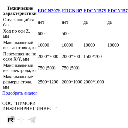
Технические
EDCN207S
EDCN207
EDCN157S
EDCN157
характеристики
Опускающийся
нет
нет
да
да
бак
Ход по оси Z,
600
500
мм
Максимальный
10000
10000
10000
10000
вес заготовки, кг
Перемещение по
2000*7000
2000*700
1500*700
осям X/Y, мм
Максимальный
750 (500)
750 (500)
вес электрода, кг
Максимальные
размеры стола,
2500*1200
2000*1000
2000*1000
мм
Подобрать аналог
ООО "ПУМОРИ-
ИНЖИНИРИНГ ИНВЕСТ"