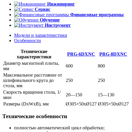
Инжиниринг
Сервис
Финансовые программы
Обучение
Инструмент
Модели и характеристики
Особенности
Технические
PRG-6DXNC
PRG-8DXNC
характеристики
Диаметр магнитной плиты,
600
800
мм
Максимальное расстояние от
шлифовального круга до
250
250
стола, мм
Скорость вращения стола, 1/
20—150
15—130
мин
Размеры (DxWxB), мм
Ø305×50xØ127
Ø305×50xØ127
Технические особенности
полностью автоматический цикл обработки;