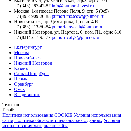
Екатеринбург,
ул. Монтерская, стр.3, офис 105
+7 (343) 287-47-87
info@pumori-invest.ru
Москва,
1-й проезд Перова Поля, 9, стр. 5 (9с5)
+7 (495) 909-20-88
pumori-moscow@pumori.ru
Новосибирск,
пр. Димитрова, 1, офис 409
+7 (383) 213-50-84
pumori-novosib@pumori.ru
Нижний Новгород,
ул. Нартова, 6, пом. П1, офис 610
+7 (831) 217-93-77
pumori-volga@pumori.ru
Екатеринбург
Москва
Новосибирск
Нижний Новгород
Казань
Санкт-Петербург
Пермь
Оренбург
Омск
Владивосток
Телефон:
Email:
Политика использования COOKIE
Условия использования
сайта
Политика обработки персональных данных
Условия
использования материалов сайта