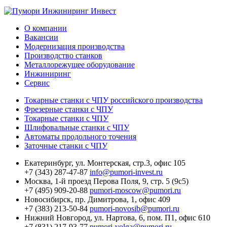
О компании
Вакансии
Модернизация производства
Производство станков
Металлорежущее оборудование
Инжиниринг
Сервис
Токарные станки с ЧПУ российского производства
Фрезерные станки с ЧПУ
Токарные станки с ЧПУ
Шлифовальные станки с ЧПУ
Автоматы продольного точения
Заточные станки с ЧПУ
Екатеринбург,
ул. Монтерская, стр.3, офис 105
+7 (343) 287-47-87
info@pumori-invest.ru
Москва,
1-й проезд Перова Поля, 9, стр. 5 (9с5)
+7 (495) 909-20-88
pumori-moscow@pumori.ru
Новосибирск,
пр. Димитрова, 1, офис 409
+7 (383) 213-50-84
pumori-novosib@pumori.ru
Нижний Новгород,
ул. Нартова, 6, пом. П1, офис 610
+7 (831) 217-93-77
pumori-volga@pumori.ru