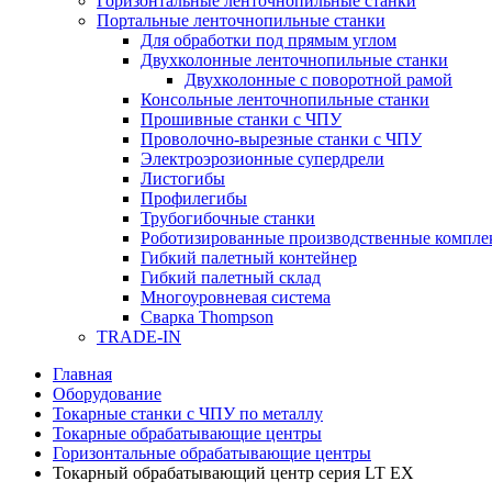
Горизонтальные ленточнопильные станки
Портальные ленточнопильные станки
Для обработки под прямым углом
Двухколонные ленточнопильные станки
Двухколонные с поворотной рамой
Консольные ленточнопильные станки
Прошивные станки с ЧПУ
Проволочно-вырезные станки с ЧПУ
Электроэрозионные супердрели
Листогибы
Профилегибы
Трубогибочные станки
Роботизированные производственные компле
Гибкий палетный контейнер
Гибкий палетный склад
Многоуровневая система
Сварка Thompson
TRADE-IN
Главная
Оборудование
Токарные станки с ЧПУ по металлу
Токарные обрабатывающие центры
Горизонтальные обрабатывающие центры
Токарный обрабатывающий центр серия LT EX