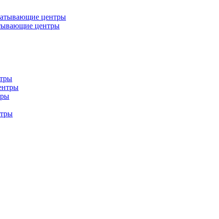
батывающие центры
тывающие центры
нтры
ентры
тры
нтры