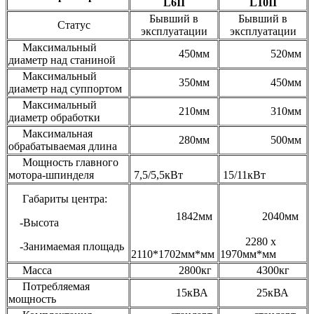
L6II
L10II
Бывший в
Бывший в
Статус
эксплуатации
эксплуатации
Максимальный
450мм
520мм
диаметр над станиной
Максимальный
350мм
450мм
диаметр над суппортом
Максимальный
210мм
310мм
диаметр обработки
Максимальная
280мм
500мм
обрабатываемая длина
Мощность главного
мотора-шпинделя
7,5/5,5кВт
15/11кВт
Габариты центра:
1842мм
2040мм
-Высота
2280 х
-Занимаемая площадь
2110*1702мм*мм
1970мм*мм
Масса
2800кг
4300кг
Потребляемая
15кВА
25кВА
мощность