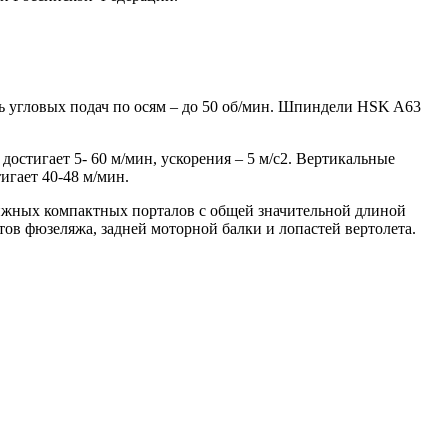
 угловых подач по осям – до 50 об/мин. Шпиндели HSK A63
стигает 5- 60 м/мин, ускорения – 5 м/с2. Вертикальные
гает 40-48 м/мин.
ижных компактных порталов с общей значительной длиной
ов фюзеляжа, задней моторной балки и лопастей вертолета.