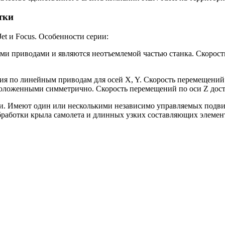
тки
et и Focus. Особенности серии:
 приводами и являются неотъемлемой частью станка. Скорость
по линейным приводам для осей X, Y. Скорость перемещений до
оложенными симметрично. Скорость перемещений по оси Z дости
ли. Имеют один или несколькими независимо управляемых подв
бработки крыла самолета и длинных узких составляющих элемент