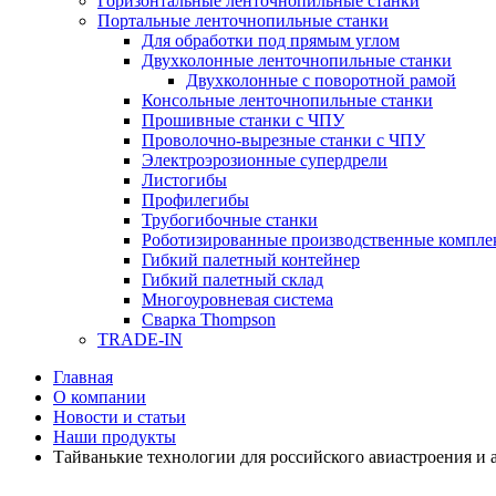
Горизонтальные ленточнопильные станки
Портальные ленточнопильные станки
Для обработки под прямым углом
Двухколонные ленточнопильные станки
Двухколонные с поворотной рамой
Консольные ленточнопильные станки
Прошивные станки с ЧПУ
Проволочно-вырезные станки с ЧПУ
Электроэрозионные супердрели
Листогибы
Профилегибы
Трубогибочные станки
Роботизированные производственные компле
Гибкий палетный контейнер
Гибкий палетный склад
Многоуровневая система
Сварка Thompson
TRADE-IN
Главная
О компании
Новости и статьи
Наши продукты
Тайванькие технологии для российского авиастроения 