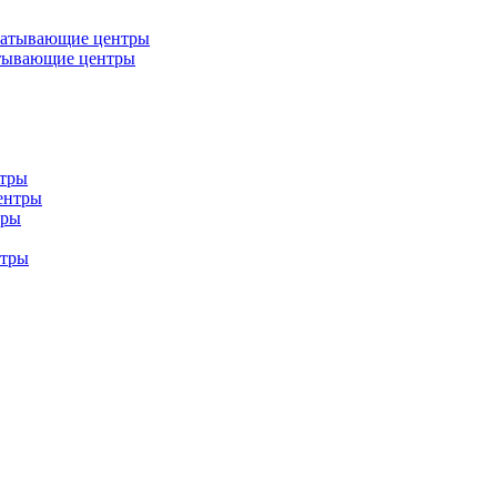
батывающие центры
тывающие центры
нтры
ентры
тры
нтры