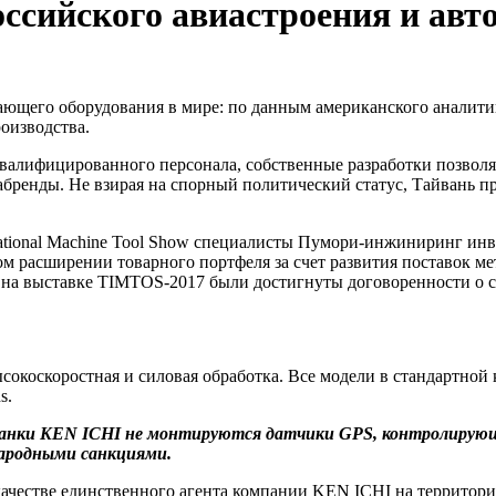
оссийского авиастроения и а
щего оборудования в мире: по данным американского аналитика 
роизводства.
квалифицированного персонала, собственные разработки позвол
бренды. Не взирая на спорный политический статус, Тайвань пр
ational Machine Tool Show специалисты Пумори-инжиниринг инве
ом расширении товарного портфеля за счет развития поставок 
в на выставке TIMTOS-2017 были достигнуты договоренности о с
сокоскоростная и силовая обработка. Все модели в стандартно
s.
станки KEN ICHI не монтируются датчики GPS, контролирую
ародными санкциями.
ачестве единственного агента компании KEN ICHI на территор