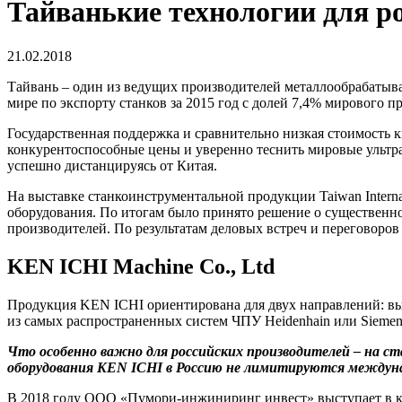
Тайванькие технологии для р
21.02.2018
Тайвань – один из ведущих производителей металлообрабатываю
мире по экспорту станков за 2015 год с долей 7,4% мирового п
Государственная поддержка и сравнительно низкая стоимость 
конкурентоспособные цены и уверенно теснить мировые ультра
успешно дистанцируясь от Китая.
На выставке станкоинструментальной продукции Taiwan Intern
оборудования. По итогам было принято решение о существенн
производителей. По результатам деловых встреч и переговоро
KEN ICHI Machine Co., Ltd
Продукция KEN ICHI ориентирована для двух направлений: вы
из самых распространенных систем ЧПУ Heidenhain или Siemen
Что особенно важно для российских производителей – на 
оборудования KEN ICHI в Россию не лимитируются междун
В 2018 году ООО «Пумори-инжиниринг инвест» выступает в к