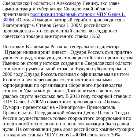
Свердловской области, и Александру Левину, экс-главе
администрации губернатора Свердловской области
представили
российский токарный станок с ЧПУ Genos L-
300M
«Окума-Пумори», который серийно производится в
Екатеринбурге. Станок Genos L-300M российского
производства – это современный аналог легендарного
советского токарно-винторезного станка 1К62.
По словам Владимира Ревзина, генерального директора
«Пумори-инжиниринг инвест», Эдуард Россель был приятно
удивлен и рад, когда увидел станок российского производства.
Именно он стоял у истоков создания в Свердловской области
станкоинструментальной отрасли. Будучи губернатором, в
2006 году Эдуард Россель посещал с официальным визитом
Японию и вел переговоры со станкостроительными
корпорациями по организации сборочного производства
станков в Уральском регионе. Договориться с японцами
удалось спустя несколько лет. В 2013 году токарный станок с
ЧПУ Genos L-300M совместного производства «Окума-
Пумори» презентовал на «Иннопроме» Председатель
Правительства Свердловской области Денис Паслер. Тогда в
России осуществлялась только сборка этого оборудования по
отверточной технологии и степень локализации была равна
нулю. На сегодняшний день доля российских комплектующих
в токарных станках ЧПУ Genos L-300М составляет 30%.