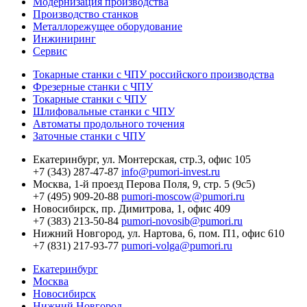
Модернизация производства
Производство станков
Металлорежущее оборудование
Инжиниринг
Сервис
Токарные станки с ЧПУ российского производства
Фрезерные станки с ЧПУ
Токарные станки с ЧПУ
Шлифовальные станки с ЧПУ
Автоматы продольного точения
Заточные станки с ЧПУ
Екатеринбург,
ул. Монтерская, стр.3, офис 105
+7 (343) 287-47-87
info@pumori-invest.ru
Москва,
1-й проезд Перова Поля, 9, стр. 5 (9с5)
+7 (495) 909-20-88
pumori-moscow@pumori.ru
Новосибирск,
пр. Димитрова, 1, офис 409
+7 (383) 213-50-84
pumori-novosib@pumori.ru
Нижний Новгород,
ул. Нартова, 6, пом. П1, офис 610
+7 (831) 217-93-77
pumori-volga@pumori.ru
Екатеринбург
Москва
Новосибирск
Нижний Новгород