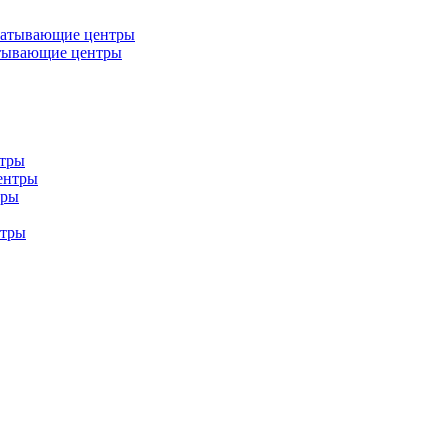
батывающие центры
тывающие центры
нтры
ентры
тры
нтры