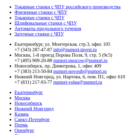
Токарные станки с ЧПУ российского производства
Фрезерные станки с ЧПУ
Токарные станки с ЧПУ
Шлифовальные станки с ЧПУ
Автоматы продольного точения
Заточные станки с ЧПУ
Екатеринбург,
ул. Монтерская, стр.3, офис 105
+7 (343) 287-47-87
info@pumori-invest.ru
Москва,
1-й проезд Перова Поля, 9, стр. 5 (9с5)
+7 (495) 909-20-88
pumori-moscow@pumori.ru
Новосибирск,
пр. Димитрова, 1, офис 409
+7 (383) 213-50-84
pumori-novosib@pumori.ru
Нижний Новгород,
ул. Нартова, 6, пом. П1, офис 610
+7 (831) 217-93-77
pumori-volga@pumori.ru
Екатеринбург
Москва
Новосибирск
Нижний Новгород
Казань
Санкт-Петербург
Пермь
Оренбург