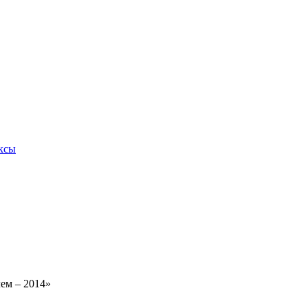
ксы
ем – 2014»