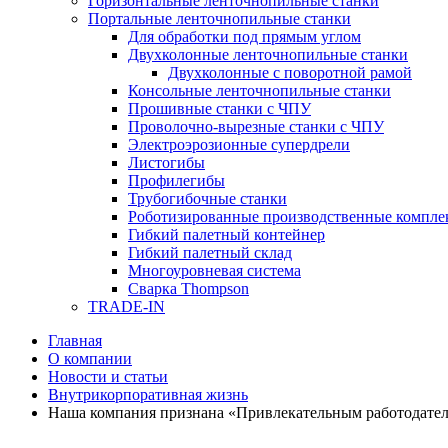
Горизонтальные ленточнопильные станки
Портальные ленточнопильные станки
Для обработки под прямым углом
Двухколонные ленточнопильные станки
Двухколонные с поворотной рамой
Консольные ленточнопильные станки
Прошивные станки с ЧПУ
Проволочно-вырезные станки с ЧПУ
Электроэрозионные супердрели
Листогибы
Профилегибы
Трубогибочные станки
Роботизированные производственные компле
Гибкий палетный контейнер
Гибкий палетный склад
Многоуровневая система
Сварка Thompson
TRADE-IN
Главная
О компании
Новости и статьи
Внутрикорпоративная жизнь
Наша компания признана «Привлекательным работодател